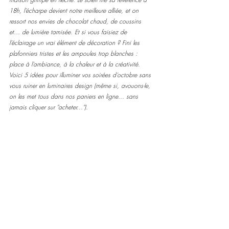
18h, l’écharpe devient notre meilleure alliée, et on 
ressort nos envies de chocolat chaud, de coussins 
et… de lumière tamisée.
 Et
 si vous faisiez de 
l’éclairage un vrai élément de décoration ? Fini les 
plafonniers tristes et les ampoules trop blanches : 
place à l’ambiance, à la chaleur et à la créativité. 
Voici 5 idées pour illuminer vos soirées d’octobre sans 
vous ruiner en luminaires design (même si, avouons-le, 
on les met tous dans nos paniers en ligne... sans 
jamais cliquer sur "acheter...").