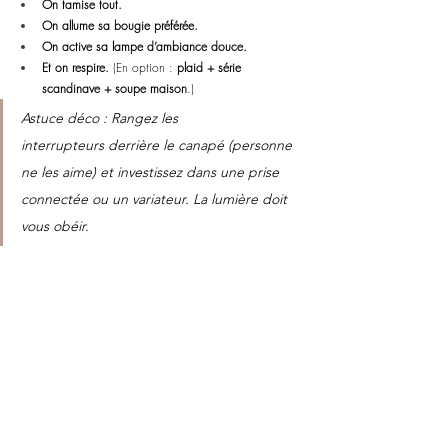
On tamise tout.
On allume sa bougie préférée.
On active sa lampe d’ambiance douce.
Et on respire.
 (En option : 
plaid + série 
scandinave + soupe maison
.)
Astuce déco : Rangez les 
interrupteurs derrière le canapé (personne 
ne les aime) et investissez dans une prise 
connectée ou un variateur. La lumière doit 
vous obéir.