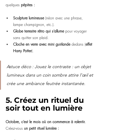
quelques 
pépites :
Sculpture lumineuse
 (néon avec une phrase, 
lampe champignon, etc.).
Globe terrestre rétro qui s’allume
 pour voyager 
sans quitter son plaid.
Cloche en verre avec mini guirlande
 dedans (
effet 
Harry Potter
).
Astuce déco : Jouez le contraste : un objet 
lumineux dans un coin sombre attire l’œil et 
crée une ambiance feutrée instantanée.
5. Créez un rituel du 
soir tout en lumière
Octobre, c’est le mois où on commence à ralentir. 
Créez-vous 
un petit rituel lumière :