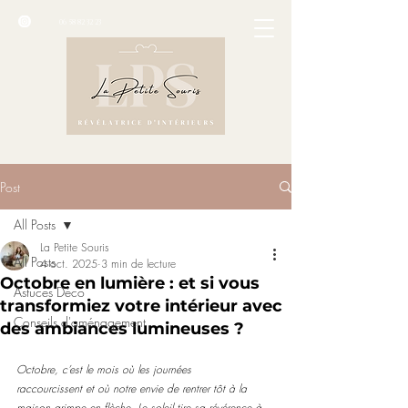
06 58 82 32 23
Post
All Posts
La Petite Souris
All Posts
4 oct. 2025
3 min de lecture
Octobre en lumière : et si vous
Astuces Déco
transformiez votre intérieur avec
Conseils d'aménagement
des ambiances lumineuses ?
Octobre, c’est le mois où les journées 
raccourcissent et où notre envie de rentrer tôt à la 
maison grimpe en flèche. Le soleil tire sa révérence à 