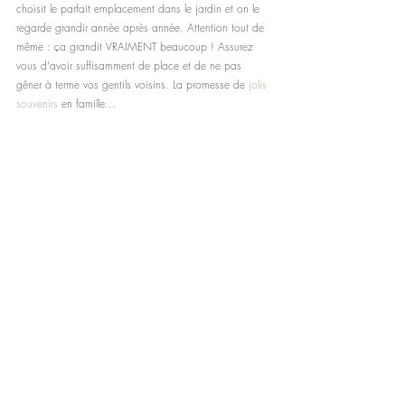
choisit le parfait emplacement dans le jardin et on le 
regarde grandir année après année. Attention tout de 
même : ça grandit VRAIMENT beaucoup ! Assurez 
vous d'avoir suffisamment de place et de ne pas 
gêner à terme vos gentils voisins. La promesse de 
jolis 
souvenirs
 en famille...