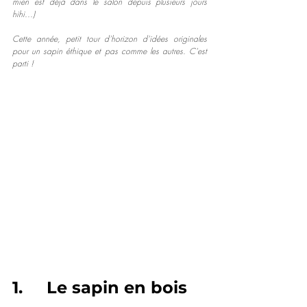
mien est déjà dans le salon depuis plusieurs jours 
hihi...)
Cette année, petit tour d'horizon d'idées originales 
pour un sapin éthique et pas comme les autres. C'est 
parti !
1.     Le sapin en bois