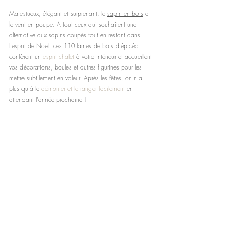
Majestueux, élégant et surprenant: le 
sapin en bois
 a 
le vent en poupe. A tout ceux qui souhaitent une 
alternative aux sapins coupés tout en restant dans 
l'esprit de Noël, ces 110 lames de bois d'épicéa 
confèrent un 
esprit chalet
 à votre intérieur et accueillent 
vos décorations, boules et autres figurines pour les 
mettre subtilement en valeur. Après les fêtes, on n'a 
plus qu'à le 
démonter et le ranger facilement
 en 
attendant l'année prochaine !