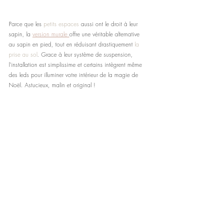
Parce que les 
petits espaces
 aussi ont le droit à leur 
sapin, la 
version murale 
offre une véritable alternative 
au sapin en pied, tout en réduisant drastiquement 
la 
prise au sol
. Grace à leur système de suspension, 
l'installation est simplissime et certains intègrent même 
des leds pour illuminer votre intérieur de la magie de 
Noël. Astucieux, malin et original !