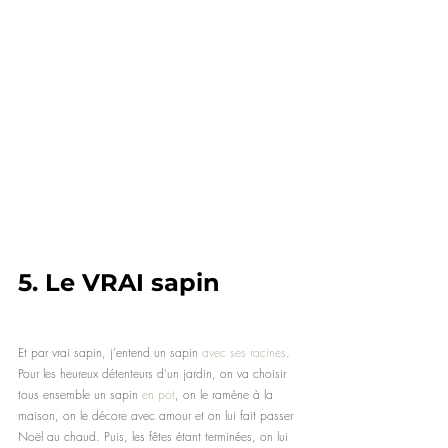
5.
 Le VRAI sapin
Et par vrai sapin, j'entend un sapin 
avec ses racines
. 
Pour les heureux détenteurs d'un jardin, on va choisir 
tous ensemble un sapin 
en pot
, on le ramène à la 
maison, on le décore avec amour et on lui fait passer 
Noël au chaud. Puis, les fêtes étant terminées, on lui 