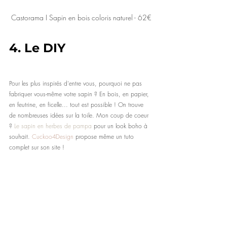
Castorama I Sapin en bois coloris naturel - 62€
4.
 Le DIY
Pour les plus inspirés d'entre vous, pourquoi ne pas 
fabriquer vous-même votre sapin ? En bois, en papier, 
en feutrine, en ficelle... tout est possible ! On trouve 
de nombreuses idées sur la toile. Mon coup de coeur 
? 
Le sapin en herbes de pampa
 pour un look boho à 
souhait. 
Cuckoo4Design
 propose même un tuto 
complet sur son site !