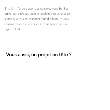
Et voila... J'espère que vous trouverez votre bonheur 
parmi ces quelques idées et quelque soit votre sapin, 
même si vous n'en souhaitez pas d'ailleurs, je vous 
souhaite à vous et à ceux que vous aimez un très 
joyeux Noël !
Vous aussi, un projet en tête ? 
N'hésitez pas à découvrir
mes prestations
 de 
décoration d'intérieur et à vous abonner à ma page 
Instagram
.
Découvrez le site !