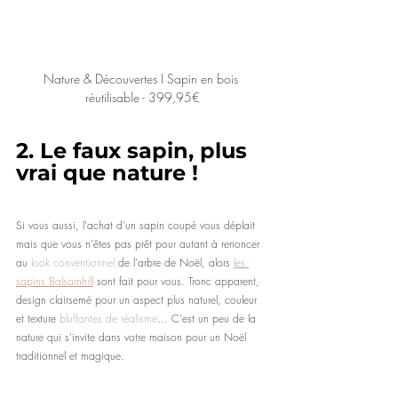
Nature & Découvertes I Sapin en bois 
réutilisable - 399,95€
2.
 Le faux sapin, plus 
vrai que nature !
Si vous aussi, l'achat d'un sapin coupé vous déplait 
mais que vous n'êtes pas prêt pour autant à renoncer 
au
 look conventionnel
 de l'arbre de Noël, alors 
les 
sapins Balsamhill
 sont fait pour vous. Tronc apparent, 
design clairsemé pour un aspect plus naturel, couleur 
et texture 
bluffantes de réalisme
... C'est un peu de la 
nature qui s'invite dans votre maison pour un Noël 
traditionnel et magique.