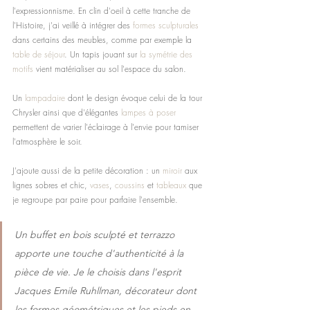
l'expressionnisme. En clin d'oeil à cette tranche de 
l'Histoire, j'ai veillé à intégrer des 
formes sculpturales 
dans certains des meubles, comme par exemple la 
table de séjour
. Un tapis jouant sur 
la symétrie des 
motifs 
vient matérialiser au sol l'espace du salon.
Un 
lampadaire 
dont le design évoque celui de la tour 
Chrysler ainsi que d'élégantes 
lampes à poser 
permettent de varier l'éclairage à l'envie pour tamiser 
l'atmosphère le soir.
J'ajoute aussi de la petite décoration : un 
miroir 
aux 
lignes sobres et chic, 
vases
, 
coussins 
et 
tableaux 
que 
je regroupe par paire pour parfaire l'ensemble.
Un buffet en bois sculpté et terrazzo 
apporte une touche d'authenticité à la 
pièce de vie. Je le choisis dans l'esprit 
J
acques Emile Ruhllman
, décorateur dont 
les formes géométriques et les pieds en 