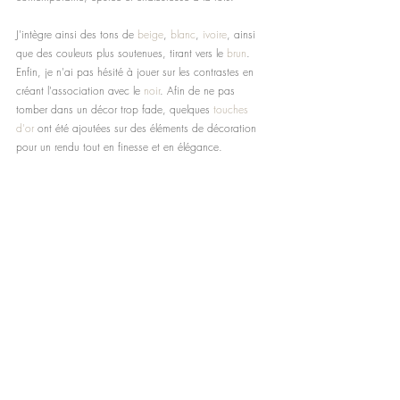
J'intègre ainsi des tons de 
beige
, 
blanc
, 
ivoire
, ainsi 
que des couleurs plus soutenues, tirant vers le 
brun
. 
Enfin, je n'ai pas hésité à jouer sur les contrastes en 
créant l'association avec le 
noir
. Afin de ne pas 
tomber dans un décor trop fade, quelques 
touches 
d'or 
ont été ajoutées sur des éléments de décoration 
pour un rendu tout en finesse et en élégance.