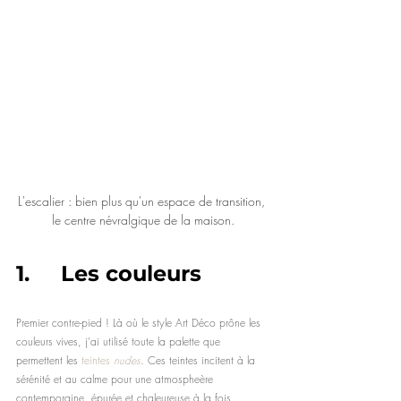
L'escalier : bien plus qu'un espace de transition, 
le centre névralgique de la maison.
1.     Les couleurs
Premier contre-pied ! Là où le style Art Déco prône les 
couleurs vives, j'ai utilisé toute la palette que 
permettent les 
teintes 
nudes
. Ces teintes incitent à la 
sérénité et au calme pour une atmospheère 
contemporaine, épurée et chaleureuse à la fois.