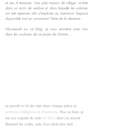
et ses 4 terrasses. Une jolie maison de village, nichée 
dans un écrin de verdure et dans laquelle les volumes 
ont été repensés afin d'exploiter au maximum l'espace 
disponible tout en conservant l'âme de la demeure. 
Nouveauté sur ce blog, je vous emmène avec moi 
dans les coulisses de ce projet de charme...
La priorité ici fut de créer dans chaque pièce un 
sentiment d'élégance et d'harmonie
. Pour ce faire, je 
me suis inspirée du style 
Art Déco
 dont j'ai revisité 
librement les codes, près d'un siècle plus tard...