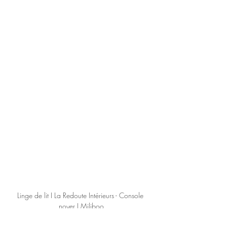
Linge de lit I La Redoute Intérieurs - Console 
noyer I Miliboo