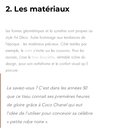
2.
 Les matériaux
Les formes géométriques et la symétrie sont propres au 
style Art Déco. Autre hommage aux tendances de 
l'époque : les matériaux précieux. Côté textiles par 
exemple, le 
satin 
s'invite sur les coussins. Pour les 
assises, j'ose le 
tissu bouclette
, véritable icône du 
design, pour son esthétisme et le confort visuel qu'il 
procure.
Le saviez-vous ? C'est dans les années 50 
que ce tissu connait ses premières heures 
de gloire grâce à Coco Chanel qui eut 
l'idée de l'utiliser pour concevoir sa célèbre 
« petite robe noire ».