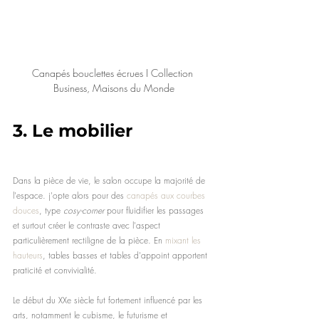
Canapés bouclettes écrues I Collection 
Business, Maisons du Monde
3.
 Le mobilier
Dans la pièce de vie, le salon occupe la majorité de 
l'espace. j'opte alors pour des 
canapés aux courbes 
douces
, type 
cosy-corner 
pour fluidifier les passages 
et surtout créer le contraste avec l'aspect 
particulièrement rectiligne de la pièce. En 
mixant les 
hauteurs
, tables basses et tables d'appoint apportent 
praticité et convivialité.
Le début du XXe siècle fut fortement influencé par les 
arts, notamment le cubisme, le futurisme et 