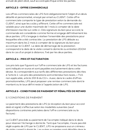
annulé de plein droit, sauf accord spécifique entre les parties.
ARTICLE 3 - OFFRE COMMERCIALE
Les offres commerciales de LPS font obligatoirement l’objet d’un devis
détaillé et personnalisé, envoyé par email au CLIENT. Cette offre
commerciale comporte le type de prestation selon la demande du
CLIENT, ainsi que les coûts y afférant. Cette offre commerciale est
valable pour une durée maximale de 1 mois à compter de la date
d’émission inscrite sur celle-ci. Dès signature du bon pour accord, la
commande est considérée comme ferme et engage définitivement les
deux parties. LPS s’engage à réaliser l’ensemble des prestations pour
lesquelles elle a été contractée. La prestation de LPS débute au
maximum dans les 2 mois à compter de la signature du bon pour
accord par le CLIENT. La date de démarrage de la prestation
correspond à la date de la visite conseil à domicile ou entretien ZOOM
dans le cas d’un projet à distance, fixé par les deux parties.
ARTICLE 4 - PRIX ET FACTURATION
Les prix tels que figurant sur l’offre commerciale de LPS et les factures
sont indiqués en euros et sont payables exclusivement dans cette
devise. Ils correspondent aux tarifs des différentes prestations décrites
à l’article 2. Les prix des prestations sont entendus hors taxes, « TVA
non applicable, article 293 B du CGI ». Aussi, dans le cadre d’offres
promotionnelles, LPS peut proposer une remise commerciale dont le
montant ou le taux défini reste à l’appréciation de LPS.
ARTICLE 5 - CONDITIONS DE PAIEMENT ET PÉNALITÉS DE RETARD
5.1 CONDITIONS DE PAIEMENT
Le paiement des prestations de LPS (à réception du bon pour accord
daté et signé) s’effectue selon les modalités suivantes (sauf
dispositions contraires précisées dans l’offre commerciale ou la
facture) :
Le CLIENT procède au paiement de l’acompte indiqué dans le devis
pour réserver l’échange à domicile. Tant que l’acompte, n’aura pas été
réglé auprès de LPS par le CLIENT, LPS ne proposera aucun créneau
de visite conseil à domicile. Les autres acomptes sont détaillés dans le