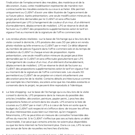
l’indication de l’emplacement des meubles, des matériaux et de la
décoration. Aussi, cette modélisation représente de manière non
contractuelle les meubles existants ou ceux à acheter. Elle permet
uniquement au CLIENT d’avoir une idée illustrée de l’agencement de
sa future pièce. Après présentation, une seule modification mineure du
projet peut être demandée par le CLIENT et sera effectuée
gratuitement par LPS (changement de couleur d’un mur, d’un élément
d’ameublement, déplacement de mobilier). LPS se réserve le droit de
facturer au CLIENT des propositions supplémentaires selon le tarif en
vigueur fixé au moment de la signature de l’offre commerciale.
Les rendus photo-réalistes : sur la base de l’échange qui a lieu lors de la
visite conseil à domicile, LPS produira des vues 3D par pièce en rendu
photo-réaliste qu’elle enverra au CLIENT par e-mail. Ce délai dépend
du nombre de pièces figurant dans l’offre commerciale et du temps de
validation du CLIENT à chaque envoi de proposition. Après
présentation, une seule modification mineure du projet peut être
demandée par le CLIENT et sera effectuée gratuitement par LPS
(changement de couleur d’un mur, d’un élément d’ameublement,
déplacement de mobilier). LPS se réserve le droit de facturer au
CLIENT des propositions supplémentaires selon le tarif en vigueur fixé
au moment de la signature de l’offre commerciale. Les visuels 3D
permettent au CLIENT de se projeter en créant virtuellement une
décoration proche de la réalité. Certains détails architecturaux comme
par exemple les cheminées, escaliers ainsi que les meubles existants si
conservés dans le projet, ne peuvent être reproduits à l’identique.
La liste shopping : sur la base de l’échange qui a eu lieu lors de la visite
conseil à domicile, LPS proposera dans la mesure du possible des
articles (mobilier, décoration, peinture, papier peint…) proches des
propositions faites en amont dans les visuels. LPS enverra la liste de
courses au CLIENT par e-mail. LPS a à cœur de faire en sorte que le
budget du CLIENT soit respecté et s’efforce donc de trouver les offres
les plus intéressantes aussi bien sur internet, qu’en magasin.
Néanmoins, LPS ne peut être en mesure de connaître l’ensemble des
offres du marché. Si le CLIENT n’effectue pas ses achats dans un délai
raisonnable, il se peut que certains articles ne soient plus disponibles
ou que les liens internet ne fonctionnent plus. Dans ce cas, LPS ne sera
pas tenue de faire de nouvelles recherches d’articles.