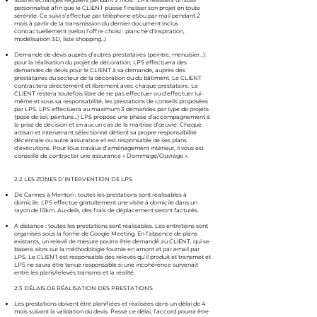
Suivi et échanges réguliers pendant 2 mois : LPS réalisera un suivi
personnalisé afin que le CLIENT puisse finaliser son projet en toute
sérénité. Ce suivi s’effectue par téléphone et/ou par mail pendant 2
mois à partir de la transmission du dernier document inclus
contractuellement (selon l’offre choisi : planche d’inspiration,
modélisation 3D, liste shopping…)
Demande de devis auprès d’autres prestataires (peintre, menuisier…):
pour la réalisation du projet de décoration, LPS effectuera des
demandes de devis pour le CLIENT à sa demande, auprès des
prestataires du secteur de la décoration ou du bâtiment. Le CLIENT
contractera directement et librement avec chaque prestataire. Le
CLIENT restera toutefois libre de ne pas effectuer ou d’effectuer lui-
même et sous sa responsabilité, les prestations de conseils proposées
par LPS. LPS effectuera au maximum 3 demandes par type de projets
(pose de sol, peinture…) LPS propose une phase d’accompagnement à
la prise de décision et en aucun cas de la maitrise d’œuvre. Chaque
artisan et intervenant sélectionné détient sa propre responsabilité
décennale ou autre assurance et est responsable de ses plans
d’exécutions. Pour tous travaux d’aménagement intérieur, il vous est
conseillé de contracter une assurance « Dommage/Ouvrage ».
2.2 LES ZONES D’INTERVENTION DE LPS
De Cannes à Menton : toutes les prestations sont réalisables à
domicile. LPS effectue gratuitement une visite à domicile dans un
rayon de 10km. Au-delà, des frais de déplacement seront facturés.
A distance : toutes les prestations sont réalisables. Les entretiens sont
organisés sous la forme de Google Meeting. En l’absence de plans
existants, un relevé de mesure pourra être demandé au CLIENT, qui se
basera alors sur la méthodologie fournie en amont et par email par
LPS. Le CLIENT est responsable des relevés qu’il produit et transmet et
LPS ne saura être tenue responsable si une incohérence survenait
entre les plans/relevés transmis et la réalité.
2.3 DÉLAIS DE RÉALISATION DES PRESTATIONS
Les prestations doivent être planifiées et réalisées dans un délai de 4
mois suivant la validation du devis. Passé ce délai, l’accord pourra être