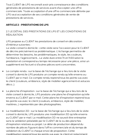
Tout CLIENT de LPS reconnaît avoir pris connaissance des conditions
générales de prestations de services avant d’accepter une offre
commerciale. Toute acceptation d’une offre commerciale délivrée par
LPS vaut acceptation de ses conditions générales de vente de
prestations de services.
ARTICLE 2 - PRESTATIONS DE LPS
2.1 LE DÉTAIL DES PRESTATIONS DE LPS ET LES CONDITIONS DE
RÉALISATION
LPS propose au CLIENT les prestations de conseil en décoration
d’intérieur suivantes :
La visite conseil à domicile : cette visite sera l’occasion pour le CLIENT
de décrire précisément sa problématique. L’échange permettra de
déterminer les besoins, les problématiques, le style, les couleurs,
l’ambiance, l’agencement… La visite dure entre 1h et 1h30 selon la
prestation et correspond au temps nécessaire pour une pièce, ainsi un
supplément est facturé si d’autres pièces sont concernées.
Le compte rendu :
sur la base de l’échange qui a lieu lors de la visite
conseil à domicile LPS produira un compte rendu qu’elle enverra au
CLIENT par e-mail. Ce compte rendu reprend tous les points vus avec
le client (couleurs, ambiance, style de mobilier agencement et astuces
déco…).
La planche d’inspiration : sur la base de l’échange qui a lieu lors de la
visite conseil à domicile, LPS produira une planche d’inspiration qu’elle
enverra au CLIENT par e-mail. Cette planche d’inspiration reprend tous
les points vus avec le client (couleurs, ambiance, style de mobilier,
matières…) représentés par des photographies.
La modélisation 3D : sur la base de l’échange qui a lieu lors de la visite
conseil à domicile, LPS produira une modélisation 3D qu’elle enverra
au CLIENT par e-mail. La modélisation 3D ne saurait être entreprise
sans la validation préalable par le CLIENT de la ou des planches
d’inspiration relatives au projet. Le délai de production dépend du
nombre de pièces figurant dans l’offre commerciale et du temps de
validation du CLIENT à chaque envoi de proposition. Cette
modélisation reprend tous les points vus avec le client et notamment