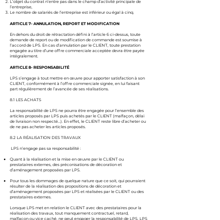
L’objet du contrat n’entre pas dans le champ d’activité principale de
l’entreprise,
Le nombre de salariés de l’entreprise est inférieur ou égal à cinq.
ARTICLE 7- ANNULATION, REPORT ET MODIFICATION
En dehors du droit de rétractation défini à l’article 6 ci-dessus, toute
demande de report ou de modification de commande est soumise à
l’accord de LPS. En cas d’annulation par le CLIENT, toute prestation
engagée au titre d’une offre commerciale acceptée devra être payée
intégralement.
ARTICLE 8- RESPONSABILITÉ
LPS s’engage à tout mettre en œuvre pour apporter satisfaction à son
CLIENT, conformément à l’offre commerciale signée, en lui faisant
part régulièrement de l’avancée de ses réalisations.
8.1 LES ACHATS
La responsabilité de LPS ne pourra être engagée pour l’ensemble des
articles proposés par LPS puis achetés par le CLIENT (malfaçon, délai
de livraison non respecté…). En effet, le CLIENT reste libre d’acheter ou
de ne pas acheter les articles proposés.
8.2 LA RÉALISATION DES TRAVAUX
LPS n’engage pas sa responsabilité :
Quant à la réalisation et la mise en œuvre par le CLIENT ou
prestataires externes, des préconisations de décoration et
d’aménagement proposées par LPS.
Pour tous les dommages de quelque nature que ce soit, qui pourraient
résulter de la réalisation des propositions de décoration et
d’aménagement proposées par LPS et réalisées par le CLIENT ou des
prestataires externes.
Lorsque LPS met en relation le CLIENT avec des prestataires pour la
réalisation des travaux, tout manquement contractuel, retard,
malfaçon ou vice caché, ne peut engager la responsabilité de LPS. LPS