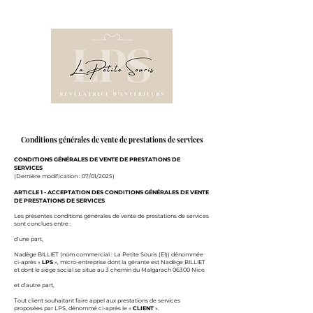
06 58 82 32 23
Conditions
générales de vente de prestations de services
CONDITIONS GÉNÉRALES DE VENTE DE PRESTATIONS DE
SERVICES
(Dernière modification : 07/01/2025)
ARTICLE 1 - ACCEPTATION DES CONDITIONS GÉNÉRALES DE VENTE
DE PRESTATIONS DE SERVICES
Les présentes conditions générales de vente de prestations de services
sont conclues entre :
d’une part,
Nadège BILLIET (nom commercial : La Petite Souris (EI)) dénommée
ci-après «
LPS
», micro-entreprise dont la gérante est Nadège BILLIET
et dont le siège social se situe au 3 chemin du Malgarach 06300 Nice
et d’autre part,
Tout client souhaitant faire appel aux prestations de services
proposées par LPS, dénommé ci-après le «
CLIENT
».