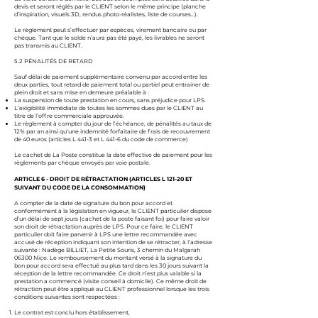
devis et seront réglés par le CLIENT selon le même principe (planche
d’inspiration, visuels 3D, rendus photo-réalistes, liste de courses…).
Le règlement peut s’effectuer par espèces, virement bancaire ou par
chèque. Tant que le solde n’aura pas été payé, les livrables ne seront
pas transmis au CLIENT.
5.2 PÉNALITÉS DE RETARD
Sauf délai de paiement supplémentaire convenu par accord entre les
deux parties, tout retard de paiement total ou partiel peut entrainer de
plein droit et sans mise en demeure préalable à :
La suspension de toute prestation en cours, sans préjudice pour LPS.
L’exigibilité immédiate de toutes les sommes dues par le CLIENT au
titre de l’offre commerciale approuvée.
Le règlement à compter du jour de l’échéance, de pénalités au taux de
12% par an ainsi qu’une indemnité forfaitaire de frais de recouvrement
de 40 euros (articles L 441-3 et L 441-6 du code de commerce)
Le cachet de La Poste constitue la date effective de paiement pour les
règlements par chèque envoyés par voie postale.
ARTICLE 6 - DROIT DE RÉTRACTATION (ARTICLES L 121-20 ET
SUIVANT DU CODE DE LA CONSOMMATION)
A compter de la date de signature du bon pour accord et
conformément à la législation en vigueur, le CLIENT particulier dispose
d’un délai de sept jours (cachet de la poste faisant foi) pour faire valoir
son droit de rétractation auprès de LPS. Pour ce faire, le CLIENT
particulier doit faire parvenir à LPS une lettre recommandée avec
accusé de réception indiquant son intention de se rétracter, à l’adresse
suivante : Nadège BILLIET, La Petite Souris, 3 chemin du Malgarah
06300 Nice. Le remboursement du montant versé à la signature du
bon pour accord sera effectué au plus tard dans les 30 jours suivant la
réception de la lettre recommandée. Ce droit n’est plus valable si la
prestation a commencé (visite conseil à domicile). Ce même droit de
rétraction peut être appliqué au CLIENT professionnel lorsque les trois
conditions suivantes sont respectées :
Le contrat est conclu hors établissement,